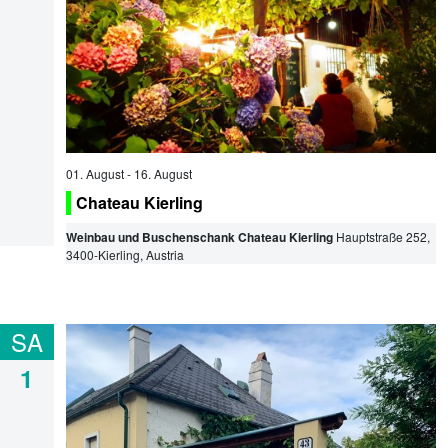
01. August
-
16. August
Chateau Kierling
Weinbau und Buschenschank Chateau Kierling
Hauptstraße 252
,
3400
-
Kierling
, Austria
SA
1