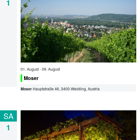
1
01. August
-
09. August
Moser
Moser
Hauptstraße 46
,
3400
-
Weidling
, Austria
SA
1