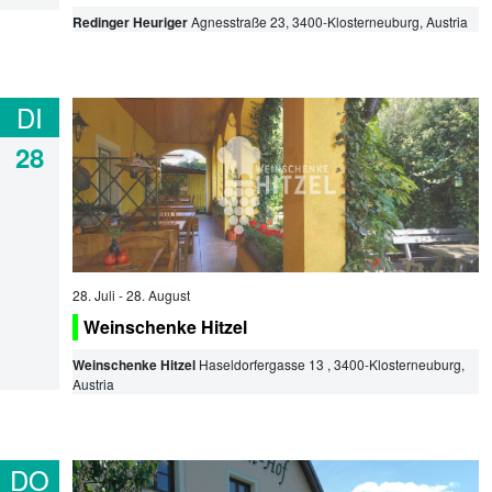
Redinger Heuriger
Agnesstraße 23
,
3400
-
Klosterneuburg
, Austria
DI
28
28. Juli
-
28. August
Weinschenke Hitzel
Weinschenke Hitzel
Haseldorfergasse 13
,
3400
-
Klosterneuburg
,
Austria
DO